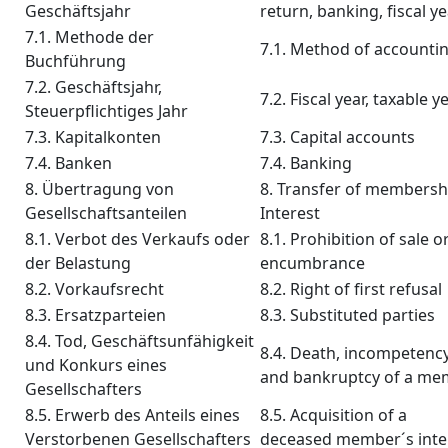
Geschäftsjahr
return, banking, fiscal y
7.1. Methode der
7.1. Method of accounti
Buchführung
7.2. Geschäftsjahr,
7.2. Fiscal year, taxable y
Steuerpflichtiges Jahr
7.3. Kapitalkonten
7.3. Capital accounts
7.4. Banken
7.4. Banking
8. Übertragung von
8. Transfer of membersh
Gesellschaftsanteilen
Interest
8.1. Verbot des Verkaufs oder
8.1. Prohibition of sale o
der Belastung
encumbrance
8.2. Vorkaufsrecht
8.2. Right of first refusal
8.3. Ersatzparteien
8.3. Substituted parties
8.4. Tod, Geschäftsunfähigkeit
8.4. Death, incompetency
und Konkurs eines
and bankruptcy of a me
Gesellschafters
8.5. Erwerb des Anteils eines
8.5. Acquisition of a
Verstorbenen Gesellschafters
deceased member´s inte