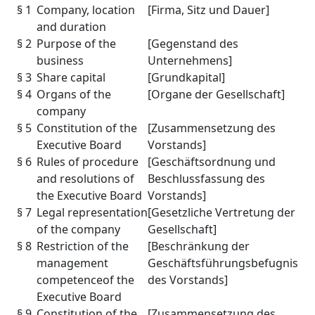
§ 1
Company, location
[Firma, Sitz und Dauer]
and duration
§ 2
Purpose of the
[Gegenstand des
business
Unternehmens]
§ 3
Share capital
[Grundkapital]
§ 4
Organs of the
[Organe der Gesellschaft]
company
§ 5
Constitution of the
[Zusammensetzung des
Executive Board
Vorstands]
§ 6
Rules of procedure
[Geschäftsordnung und
and resolutions of
Beschlussfassung des
the Executive Board
Vorstands]
§ 7
Legal representation
[Gesetzliche Vertretung der
of the company
Gesellschaft]
§ 8
Restriction of the
[Beschränkung der
management
Geschäftsführungsbefugnis
competenceof the
des Vorstands]
Executive Board
§ 9
Constitution of the
[Zusammensetzung des