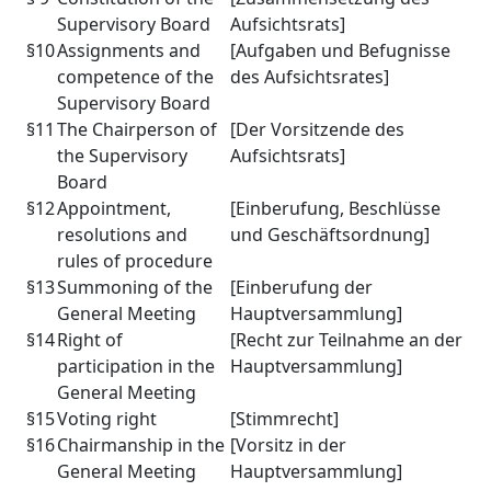
Supervisory Board
Aufsichtsrats]
§10
Assignments and
[Aufgaben und Befugnisse
competence of the
des Aufsichtsrates]
Supervisory Board
§11
The Chairperson of
[Der Vorsitzende des
the Supervisory
Aufsichtsrats]
Board
§12
Appointment,
[Einberufung, Beschlüsse
resolutions and
und Geschäftsordnung]
rules of procedure
§13
Summoning of the
[Einberufung der
General Meeting
Hauptversammlung]
§14
Right of
[Recht zur Teilnahme an der
participation in the
Hauptversammlung]
General Meeting
§15
Voting right
[Stimmrecht]
§16
Chairmanship in the
[Vorsitz in der
General Meeting
Hauptversammlung]