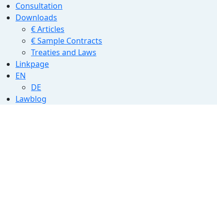
Consultation
Downloads
€ Articles
€ Sample Contracts
Treaties and Laws
Linkpage
EN
DE
Lawblog