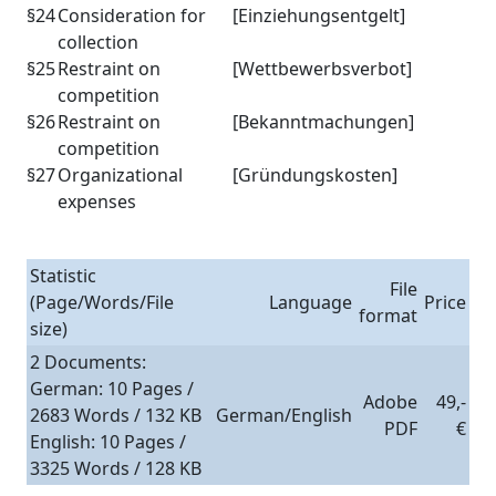
§24
Consideration for
[Einziehungsentgelt]
collection
§25
Restraint on
[Wettbewerbsverbot]
competition
§26
Restraint on
[Bekanntmachungen]
competition
§27
Organizational
[Gründungskosten]
expenses
Statistic
File
(Page/Words/File
Language
Price
format
size)
2 Documents:
German: 10 Pages /
Adobe
49,-
2683 Words / 132 KB
German/English
PDF
€
English: 10 Pages /
3325 Words / 128 KB