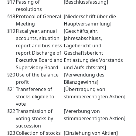
§17
Passing of
[Beschlussfassung]
resolutions
§18
Protocol of General
[Niederschrift über die
Meeting
Hauptversammlung]
§19
Fiscal year, annual
[Geschäftsjahr,
accounts, situation
Jahresabschluss,
report and business
Lagebericht und
report Discharge of
Geschäftsbericht
Executive Board and
Entlastung des Vorstands
Supervisory Board
und Aufsichtsrats]
§20
Use of the balance
[Verwendung des
profit
Bilanzgewinns]
§21
Transference of
[Übertragung von
stocks eligible to
stimmberechtigten Aktien]
vote
§22
Transmission of
[Vererbung von
voting stocks by
stimmberechtigten Aktien]
succession
§23
Collection of stocks
[Einziehung von Aktien]